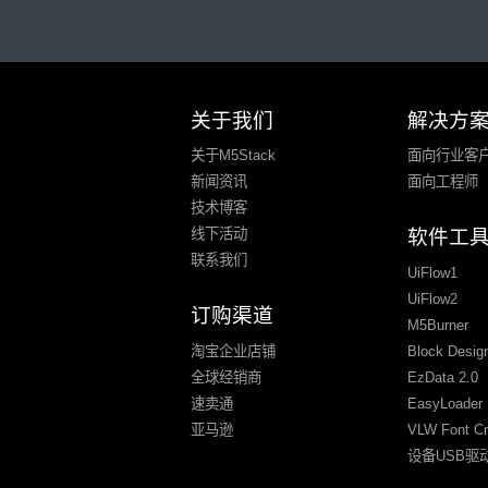
关于我们
解决方
关于M5Stack
面向行业客
新闻资讯
面向工程师
技术博客
软件工
线下活动
联系我们
UiFlow1
UiFlow2
订购渠道
M5Burner
淘宝企业店铺
Block Desig
全球经销商
EzData 2.0
速卖通
EasyLoader 
亚马逊
VLW Font Cr
设备USB驱