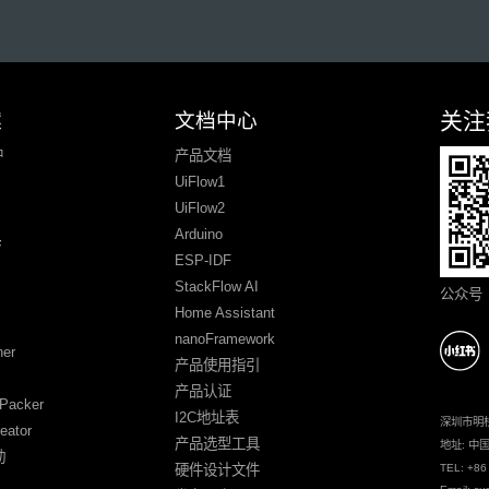
关注
案
文档中心
户
产品文档
UiFlow1
UiFlow2
具
Arduino
ESP-IDF
StackFlow AI
公众号
Home Assistant
nanoFramework
ner
产品使用指引
产品认证
Packer
I2C地址表
深圳市明
eator
产品选型工具
地址: 
动
TEL: +86
硬件设计文件