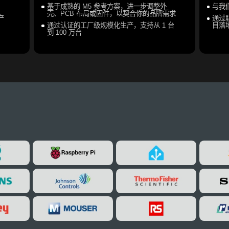
基于成熟的 M5 参考方案，进一步调整外
与我
壳、PCB 布局或固件，以契合你的品牌需求
产
通过
通过认证的工厂级规模化生产，支持从 1 台
目落
到 100 万台